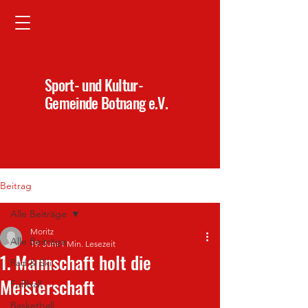
Sport- und Kultur-
Gemeinde Botnang e.V.
Beitrag
Alle Beiträge
Moritz
Alle Beiträge
19. Juni
1 Min. Lesezeit
1. Mannschaft holt die
Rad & Ski
Meisterschaft
Fußball
Basketball