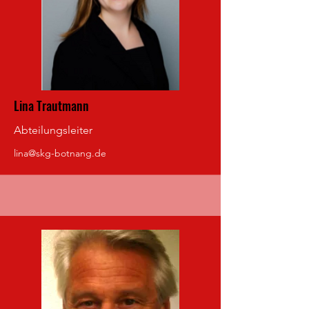
Lina Trautmann
Abteilungsleiter
lina@skg-botnang.de