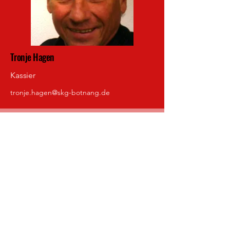
Tronje Hagen
Kassier
tronje.hagen@skg-botnang.de
Impressum
Datenschutz
Haftungsauschluss