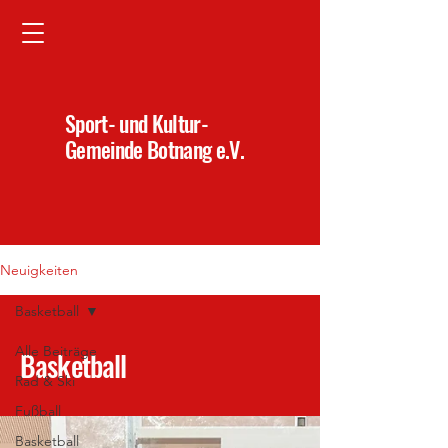
Sport- und Kultur-
Gemeinde Botnang e.V.
Neuigkeiten
Basketball
Alle Beiträge
Basketball
Rad & Ski
Fußball
Basketball