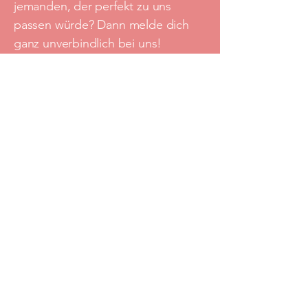
jemanden, der perfekt zu uns
passen würde? Dann melde dich
ganz unverbindlich bei uns!
Kontakt: Lina Trautmann
📧
lina@skg-botnang.de
Werde Teil unseres Teams –
gemeinsam bewegen wir mehr!
Impressum
Datenschutz
Haftungsauschluss